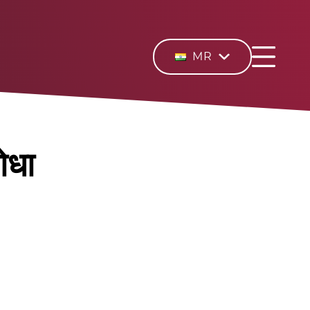
MR
ोधा