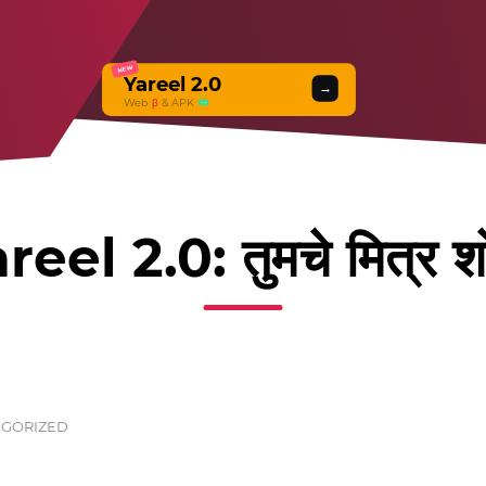
NEW
Yareel 2.0
→
Web
β
& APK
reel 2.0: तुमचे मित्र श
GORIZED