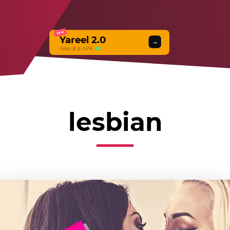
NEW
Yareel 2.0
→
Web
β
& APK
lesbian