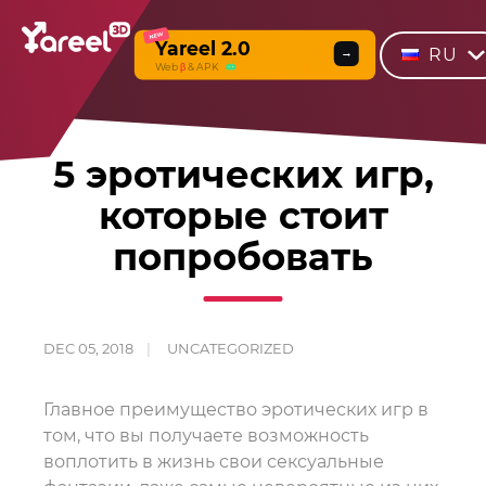
NEW
Yareel 2.0
RU
→
Web
β
& APK
5 эротических игр,
которые стоит
попробовать
DEC 05, 2018
UNCATEGORIZED
Главное преимущество эротических игр в
том, что вы получаете возможность
воплотить в жизнь свои сексуальные