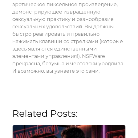
эротическое пиксельное произведение,
демонстрирующее извращенную
сексуальную практику и разнообразие
сексуальных удовольствий. Вы должны
быстро реагировать и правильно
нажимать клавиши со стрелками (которые
здесь являются единственными
элементами управления!). NSFWare
прекрасна, безумна и чертовски уродлива.
И возможно, вы узнаете это сами.
Related Posts: