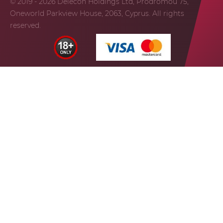
© 2019 - 2026 Delecon Holdings Ltd, Prodromou 75,
Oneworld Parkview House, 2063, Cyprus. All rights
reserved.