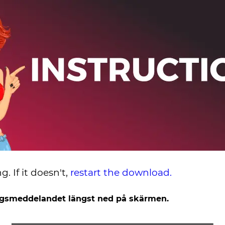
. If it doesn't,
restart the download.
ingsmeddelandet längst ned på skärmen.