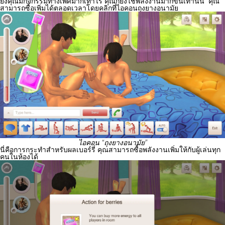
ยิ่งคุณมีกิจกรรมทางเพศมากเท่าไร คุณก็ยิ่งใช้พลังงานมากขึ้นเท่านั้น
คุณ
สามารถซื้อเพิ่มได้ตลอดเวลาโดยคลิกที่ไอคอนถุงยางอนามัย
ไอคอน “ถุงยางอนามัย”
นี่คือการกระทำสำหรับผลเบอร์รี่ คุณสามารถซื้อพลังงานเพิ่มให้กับผู้เล่นทุก
คนในห้องได้