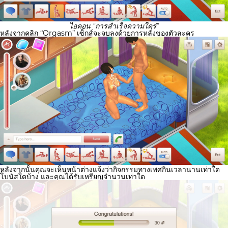
ไอคอน “การสำเร็จความใคร่”
หลังจากคลิก “Orgasm” เซ็กส์จะจบลงด้วยการหลั่งของตัวละคร
หลังจากนั้นคุณจะเห็นหน้าต่างแจ้งว่ากิจกรรมทางเพศกินเวลานานเท่าใด
โบนัสใดบ้าง และคุณได้รับเหรียญจำนวนเท่าใด