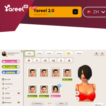
NEW
Yareel 2.0
ZH
→
Web
β
& APK