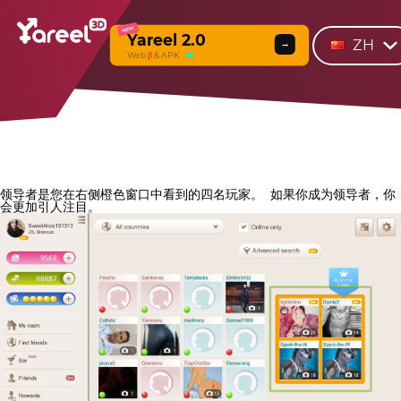
NEW
Yareel 2.0
ZH
→
Web
β
& APK
领导者是您在右侧橙色窗口中看到的四名玩家。
如果你成为领导者，你
会更加引人注目。