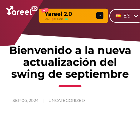
NEW
Yareel 2.0
ES
→
Web
β
& APK
Bienvenido a la nueva
actualización del
swing de septiembre
SEP 06, 2024
UNCATEGORIZED