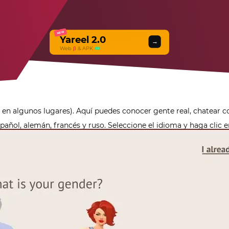
NEW
Yareel 2.0
→
Web
β
& APK
n algunos lugares). Aquí puedes conocer gente real, chatear con 
spañol, alemán, francés y ruso. Seleccione el idioma y haga clic 