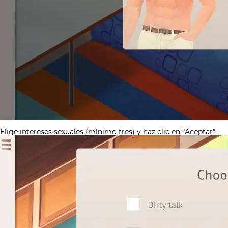
Elige intereses sexuales (mínimo tres) y haz clic en “Aceptar”.