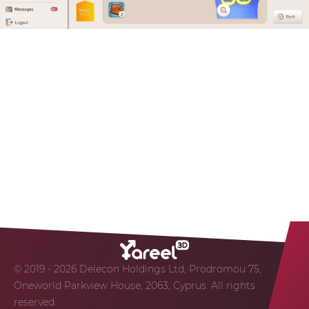
© 2019 - 2026 Delecon Holdings Ltd, Prodromou 75,
Oneworld Parkview House, 2063, Cyprus. All rights
reserved.