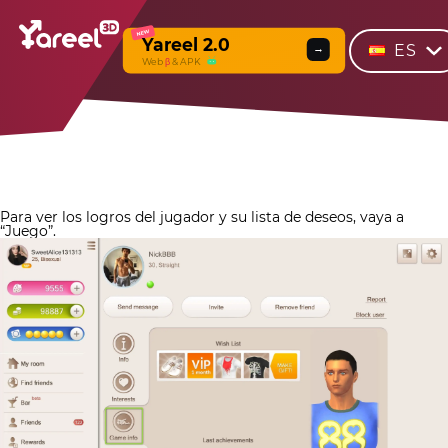
NEW
Yareel 2.0
ES
→
Web
β
& APK
Para ver los logros del jugador y su lista de deseos, vaya a
“Juego”.