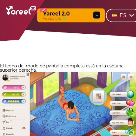
NEW
Yareel 2.0
ES
→
Web
β
& APK
El ícono del modo de pantalla completa está en la esquina
superior derecha.