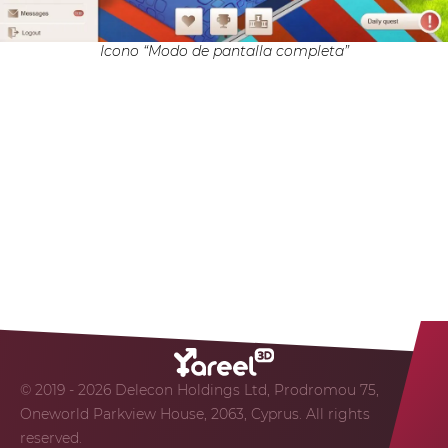
Icono “Modo de pantalla completa”
© 2019 - 2026 Delecon Holdings Ltd, Prodromou 75,
Oneworld Parkview House, 2063, Cyprus. All rights
reserved.