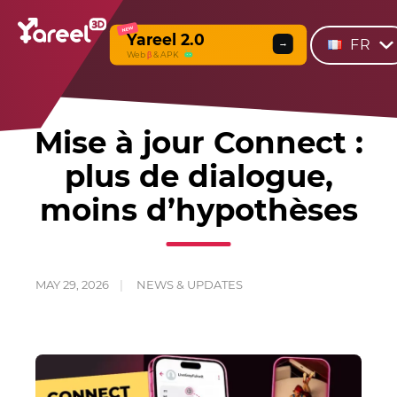
NEW
Yareel 2.0
FR
→
Web
β
& APK
Mise à jour Connect :
plus de dialogue,
moins d’hypothèses
MAY 29, 2026
NEWS & UPDATES