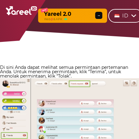
NEW
Yareel 2.0
ID
→
Web
β
& APK
Di sini Anda dapat melihat semua permintaan pertemanan
Anda. Untuk menerima permintaan, klik “Terima”, untuk
menolak permintaan, klik “Tolak”.