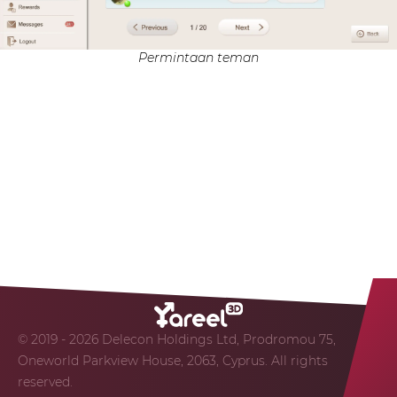
Permintaan teman
© 2019 - 2026 Delecon Holdings Ltd, Prodromou 75,
Oneworld Parkview House, 2063, Cyprus. All rights
reserved.