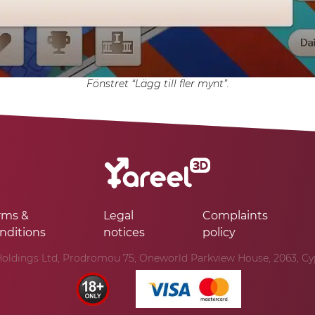
Fönstret “Lägg till fler mynt”.
rms &
Legal
Complaints
nditions
notices
policy
oldings Ltd, Prodromou 75, Oneworld Parkview House, 2063, Cypr