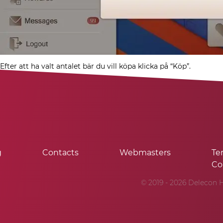
Efter att ha valt antalet bär du vill köpa klicka på “Köp”.
g
Contacts
Webmasters
Te
Co
© 2019 - 2026 Delecon H