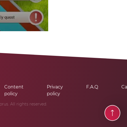
Content
Privacy
F.A.Q
Ca
policy
policy
us. All rights reserved.