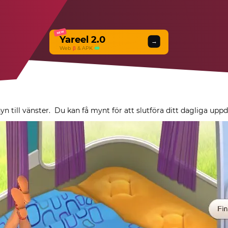
NEW
Yareel 2.0
→
Web
β
& APK
yn till vänster.
Du kan få mynt för att slutföra ditt dagliga uppdr