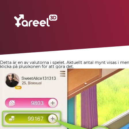
Detta är en av valutorna i spelet
.
Aktuellt antal mynt visas i men
klicka på plusikonen för att göra det.