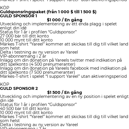
KÖP
Guldsponsringspaket (från 1 000 $ till 1 500 $)
GULD SPONSOR 1
$
1 000
/ En gång
Utveckling och implementering av ett enda plagg i spelet
enligt din idé
Status för 1 år i profilen “Guldsponsor”
27 000 bär till ditt konto
10 000 mynt till ditt konto
Märkes T-shirt “Yareel” kommer att skickas till dig till vilket land
som helst
Delta i testning av ny version av Yareel
VIP-abonnemang i 2 år
Inlägg om din donation på Yareels twitter med indikation på
ditt spelkonto (4 500 prenumeranter)
Inlägg om din donation på Yareels facebook med indikation på
ditt spelkonto (7 500 prenumeranter)
Märkes-T-shirt i spelet “I support Yareel” utan aktiveringsperiod
KÖP
GULD SPONSOR 2
$
1 500
/ En gång
Utveckling och implementering av en ny position i spelet enligt
din idé
Status för 1 år i profilen “Guldsponsor”
40 500 bär till ditt konto
10 000 mynt till ditt konto
Märkes T-shirt “Yareel” kommer att skickas till dig till vilket land
som helst
Delta i testning av ny version av Yareel
VIP-abonnemang i 2 år