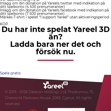
Inlägg om din donation på Yareels twitter med indikation på
ditt spelkonto (4 500 prenumeranter)
Inlägg om din donation på Yareels facebook med indikation på
ditt spelkonto (7 500 prenumeranter)
Märkes-T-shirt i spelet “I support Yareel” utan aktiveringsperiod
KÖP
Du har inte spelat Yareel 3D
än?
Ladda bara ner det och
försök nu.
Spela gratis
© 2019 - 2026 Delecon Holdings Ltd, Prodromou 75,
Oneworld Parkview House, 2063, Cyprus. All rights
reserved.