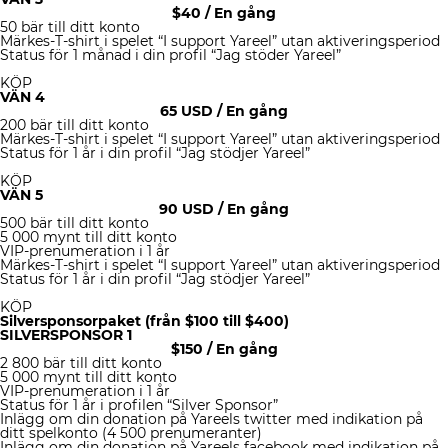
$
40
/ En gång
50 bär till ditt konto
Märkes-T-shirt i spelet “I support Yareel” utan aktiveringsperiod
Status för 1 månad i din profil “Jag stöder Yareel”
KÖP
VÄN 4
65 USD
/ En gång
200 bär till ditt konto
Märkes-T-shirt i spelet “I support Yareel” utan aktiveringsperiod
Status för 1 år i din profil “Jag stödjer Yareel”
KÖP
VÄN 5
90 USD
/ En gång
500 bär till ditt konto
5 000 mynt till ditt konto
VIP-prenumeration i 1 år
Märkes-T-shirt i spelet “I support Yareel” utan aktiveringsperiod
Status för 1 år i din profil “Jag stödjer Yareel”
KÖP
Silversponsorpaket (från $100 till $400)
SILVERSPONSOR 1
$
150
/ En gång
2 800 bär till ditt konto
5 000 mynt till ditt konto
VIP-prenumeration i 1 år
Status för 1 år i profilen “Silver Sponsor”
Inlägg om din donation på Yareels twitter med indikation på
ditt spelkonto (4 500 prenumeranter)
Inlägg om din donation på Yareels facebook med indikation på