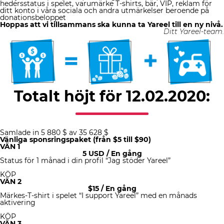
hedersstatus i spelet, varumärke T-shirts, bär, VIP, reklam för
ditt konto i våra sociala och andra utmärkelser beroende på
donationsbeloppet
Hoppas att vi tillsammans ska kunna ta Yareel till en ny nivå.
Ditt Yareel-team.
Totalt höjt för 12.02.2020:
Samlade in 5 880 $ av 35 628 $
Vänliga sponsringspaket (från $5 till $90)
VÄN 1
5 USD
/ En gång
Status för 1 månad i din profil “Jag stöder Yareel”
KÖP
VÄN 2
$
15
/ En gång
Märkes-T-shirt i spelet “I support Yareel” med en månads
aktivering
KÖP
VÄN 3