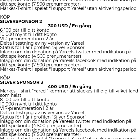
ditt spelkonto (7 500 prenumeranter)
Märkes-T-shirt i spelet “I support Yareel” utan aktiveringsperiod
KÖP
SILVERSPONSOR 2
300 USD
/ En gång
6 100 bär till ditt konto
10 000 mynt till ditt konto
VIP-prenumeration i 2 år
Delta i testning av ny version av Yareel
Status för 1 år i profilen “Silver Sponsor”
Inlägg om din donation på Yareels twitter med indikation på
ditt spelkonto (4 500 prenumeranter)
Inlägg om din donation på Yareels facebook med indikation på
ditt spelkonto (7 500 prenumeranter)
Märkes-T-shirt i spelet “I support Yareel” utan aktiveringsperiod
KÖP
SILVER SPONSOR 3
400 USD
/ En gång
Märkes T-shirt “Yareel” kommer att skickas till dig till vilket land
som helst
8 100 bär till ditt konto
10 000 mynt till ditt konto
VIP-prenumeration i 2 år
Delta i testning av ny version av Yareel
Status för 1 år i profilen “Silver Sponsor”
Inlägg om din donation på Yareels twitter med indikation på
ditt spelkonto (4 500 prenumeranter)
Inlägg om din donation på Yareels facebook med indikation på
ditt spelkonto (7 500 prenumeranter)
Märkes-T-shirt i spelet “I support Yareel” utan aktiveringsperiod