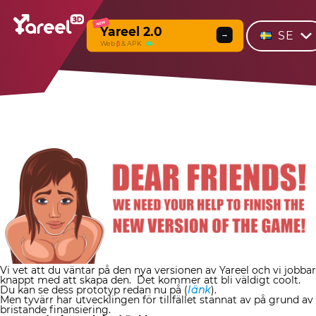
NEW
Yareel 2.0
SE
→
Web
β
& APK
Vi vet att du väntar på den nya versionen av Yareel och vi jobbar
knappt med att skapa den. Det kommer att bli väldigt coolt.
Du kan se dess prototyp redan nu på (
länk
).
Men tyvärr har utvecklingen för tillfället stannat av på grund av
bristande finansiering.