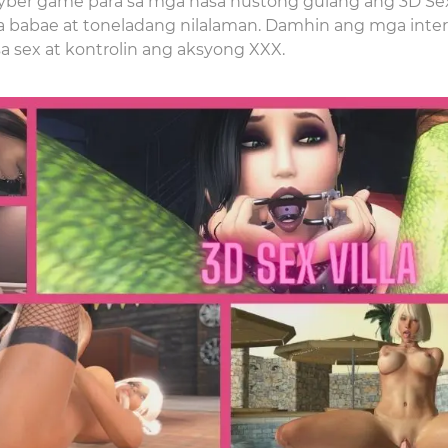
ber game para sa mga nasa hustong gulang ang 3D Sex 
 babae at toneladang nilalaman. Damhin ang mga inter
a sex at kontrolin ang aksyong XXX.