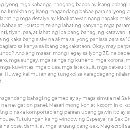
g iyong mga kahanga-hangang babae ay isang bahagi 
 na lumikha ng isang magandang babae para sa iyong 
 lahat ng mga detalye ay kinakatawan nang napaka mak
g babae at i-customize ang lahat ng kanyang mga parame
 binti, tiyan, paa, at lahat ng iba pang bahagi ng katawan. 
ng kakaibang sisiw na akma sa iyong panlasa para sa 10
glaro sa kanya sa ibang pagkakataon. Okay, may perp
unod? Ano ang maaari mong ilagay sa iyong 3D na bab
ero, mga sungay, mga tainga ng kuneho, mga korona, 
mga kuwintas, mga blusa, mga latex suit, mga cat-suit, b
 pa! Huwag kalimutan ang tungkol sa karagdagang nilal
.
gandang bahagi ng gameplay ay magsisimula na! Sa ka
na navigation panel. Maaari mong i-on at i-zoom in o i
 Ang pinaka komportableng paraan upang gawin ito ay
mouse. Tutulungan ka ng window ng Espesyal na Sex B
le na pose, damit, at mga laruang pang-sex. Mag-scroll 