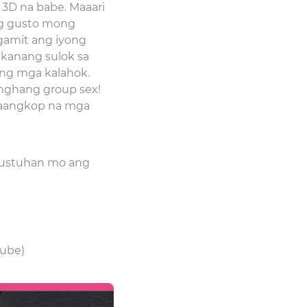
3D na babe. Maaari
ng gusto mong
gamit ang iyong
 kanang sulok sa
ang mga kalahok.
nghang group sex!
aaangkop na mga
ugustuhan mo ang
tube)