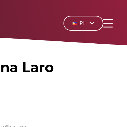
PH
 na Laro