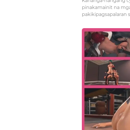
Kahanga-hangang cy
pinakamainit na mga
pakikipagsapalaran s