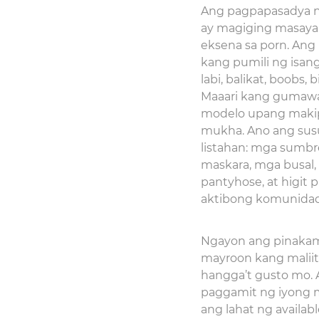
Ang pagpapasadya n
ay magiging masaya
eksena sa porn. Ang
kang pumili ng isan
labi, balikat, boobs,
Maaari kang gumawa 
modelo upang makipa
mukha. Ano ang sus
listahan: mga sumbr
maskara, mga busal, 
pantyhose, at higit
aktibong komunidad
Ngayon ang pinakama
mayroon kang maliit 
hangga’t gusto mo.
paggamit ng iyong 
ang lahat ng availab