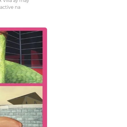
Villa ay may
active na