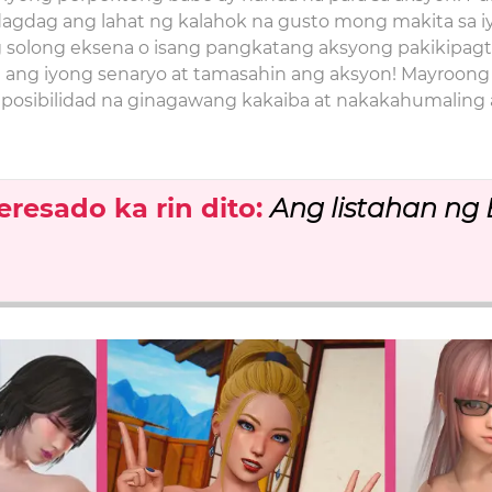
idagdag ang lahat ng kalahok na gusto mong makita sa i
solong eksena o isang pangkatang aksyong pakikipagt
n ang iyong senaryo at tamasahin ang aksyon! Mayroo
posibilidad na ginagawang kakaiba at nakakahumaling 
eresado ka rin
dito
:
Ang listahan ng 