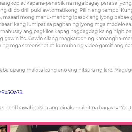
ngkop at kapana-panabik na mga bagay para sa iyong 
g dildo drill puki awtomatikong. Piliin ang tempo! Ku
on, maaari mong manu-manong ipasok ang iyong babae 
aaari kang lumipat sa pagitan ng iyong mga modelo sa
 mahusay ang pagkilos kapag nagdagdag ka ng higit p
g gawin ito. Gawin silang magkaroon ng kamangha-ma
 ng mga screenshot at kumuha ng video gamit ang n
ibaba upang makita kung ano ang hitsura ng laro. Mag
zVRx5Oo78
re dahil bawal ipakita ang pinakamainit na bagay sa You