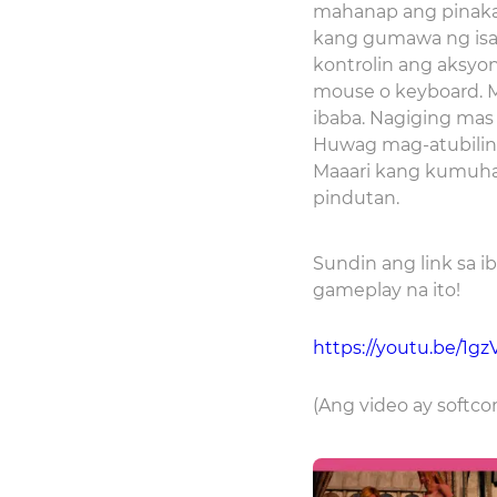
mahanap ang pinakaa
kang gumawa ng isan
kontrolin ang aksy
mouse o keyboard. M
ibaba. Nagiging mas
Huwag mag-atubilin
Maaari kang kumuha
pindutan.
Sundin ang link sa 
gameplay na ito!
https://youtu.be/1g
(Ang video ay softco