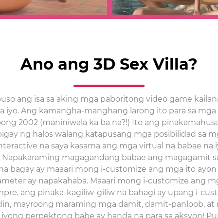
Ano ang 3D Sex Villa?
puso ang isa sa aking mga paboritong video game kaila
a sa iyo. Ang kamangha-manghang larong ito para sa mg
oong 2002 (maniniwala ka ba na?!) Ito ang pinakamahusa
bigay ng halos walang katapusang mga posibilidad sa m
interactive na saya kasama ang mga virtual na babae na
n. Napakaraming magagandang babae ang magagamit sa 
w na bagay ay maaari mong i-customize ang mga ito ayon
ameter ay napakahaba. Maaari mong i-customize ang m
pre, ang pinaka-kagiliw-giliw na bahagi ay upang i-cus
ndin, mayroong maraming mga damit, damit-panloob, at 
 iyong perpektong babe ay handa na para sa aksyon! Pu