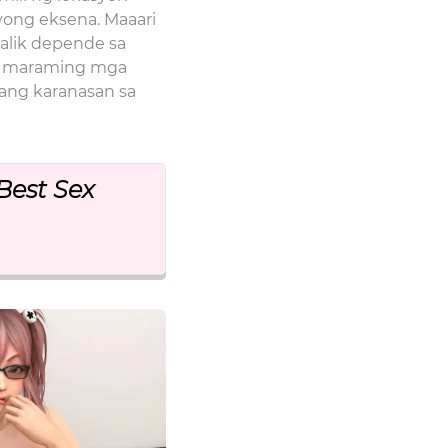
yong eksena. Maaari
alik depende sa
ng maraming mga
ang karanasan sa
Best Sex