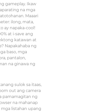
ng gameplay. Ikaw
paparating na mga
atotohanan. Maaari
ter: ilong, mata,
Ito ay napaka-cool!
0% at i-save ang
ektong katawan at
ae? Napakahaba ng
mga baso, mga
ra, pantalon,
aman na ginawa ng
nang sulok sa itaas,
-zoom out ang camera
 sa pamamagitan ng
rowser na mahanap
sa mga listahan upang