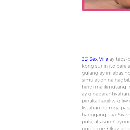
3D Sex Villa
ay taos-
kong suriin ito par
gulang ay inilabas n
simulation na nagbi
hindi malilimutang 
ay ginagarantiyaha
pinaka-kagiliw-gili
listahan ng mga par
hanggang paa. Siyem
puki, at asno. Gayu
uniporme. Okay, ang