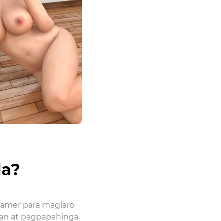
la?
gamer para maglaro
ahan at pagpapahinga.