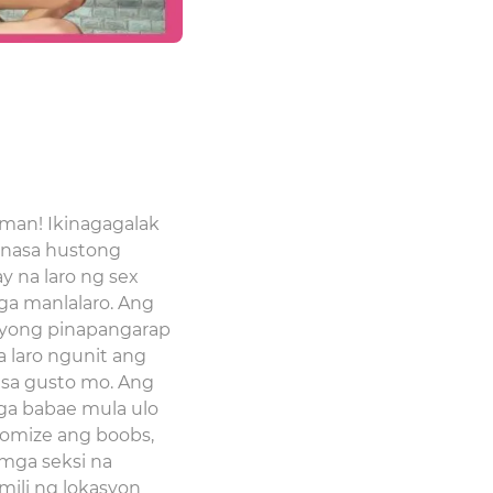
nman! Ikinagagalak
a nasa hustong
y na laro ng sex
ga manlalaro. Ang
 iyong pinapangarap
laro ngunit ang
 sa gusto mo. Ang
ga babae mula ulo
tomize ang boobs,
mga seksi na
mili ng lokasyon