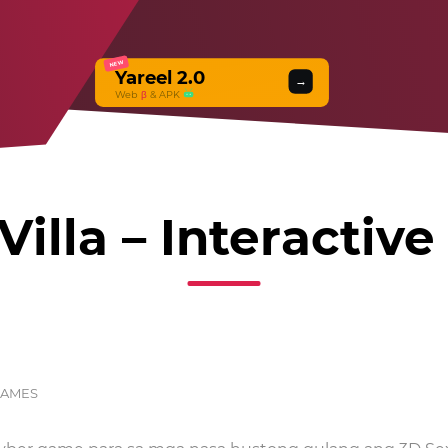
NEW
Yareel 2.0
→
Web
β
& APK
Villa – Interactive
GAMES