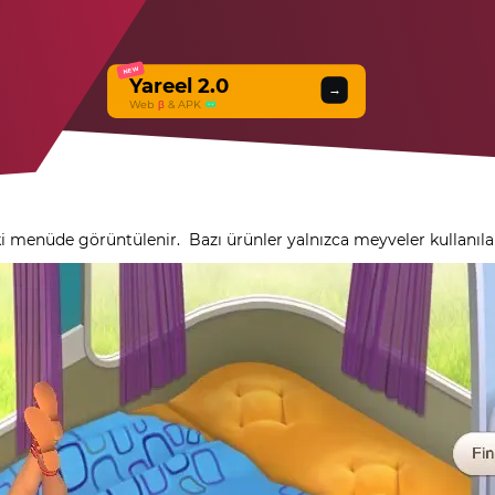
NEW
Yareel 2.0
→
Web
β
& APK
ki menüde görüntülenir.
Bazı ürünler yalnızca meyveler kullanılar