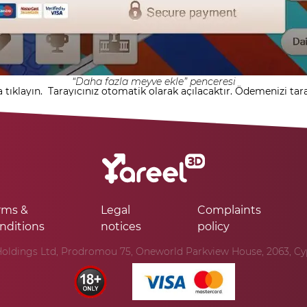
“Daha fazla meyve ekle” penceresi
 tıklayın.
Tarayıcınız otomatik olarak açılacaktır. Ödemenizi tara
rms &
Legal
Complaints
nditions
notices
policy
oldings Ltd, Prodromou 75, Oneworld Parkview House, 2063, Cypr