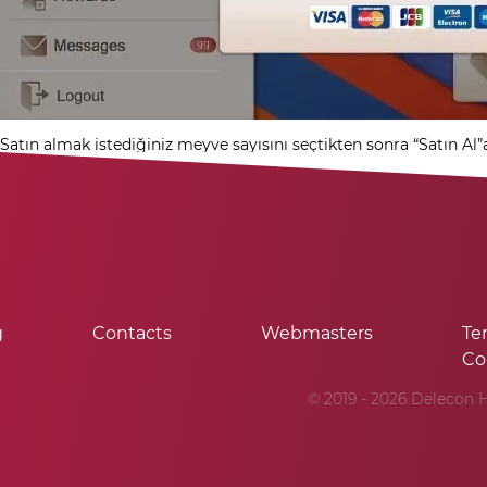
Satın almak istediğiniz meyve sayısını seçtikten sonra “Satın Al”a
g
Contacts
Webmasters
Te
Co
© 2019 - 2026 Delecon H