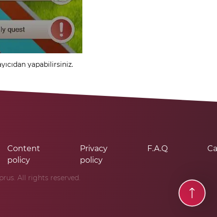
yıcıdan yapabilirsiniz.
Content
Privacy
F.A.Q
Ca
policy
policy
us. All rights reserved.