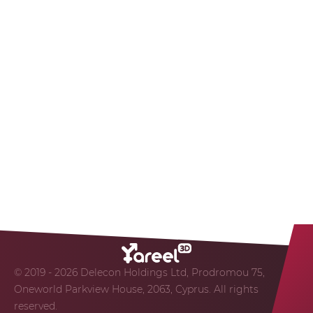
© 2019 - 2026 Delecon Holdings Ltd, Prodromou 75,
Oneworld Parkview House, 2063, Cyprus. All rights
reserved.