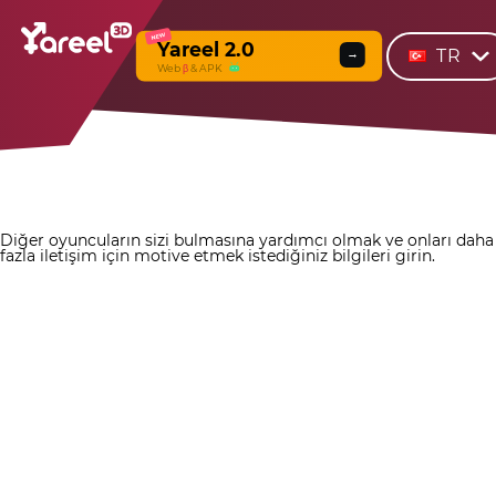
NEW
Yareel 2.0
TR
→
Web
β
& APK
Diğer oyuncuların sizi bulmasına yardımcı olmak ve onları daha
fazla iletişim için motive etmek istediğiniz bilgileri girin.