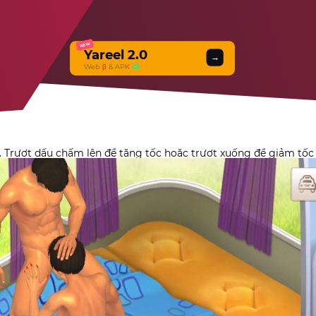
NEW
Yareel 2.0
→
Web
β
& APK
t. Trượt dấu chấm lên để tăng tốc hoặc trượt xuống để giảm tốc