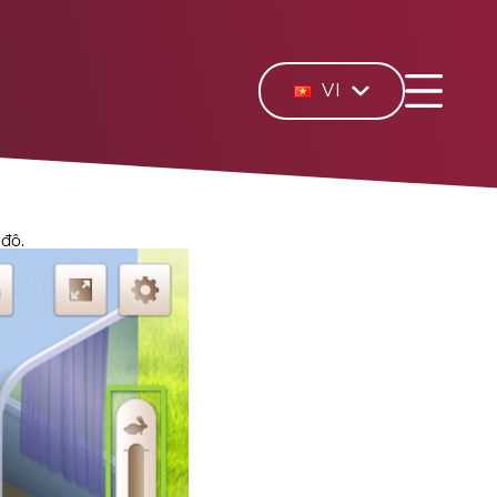
VI
 độ.