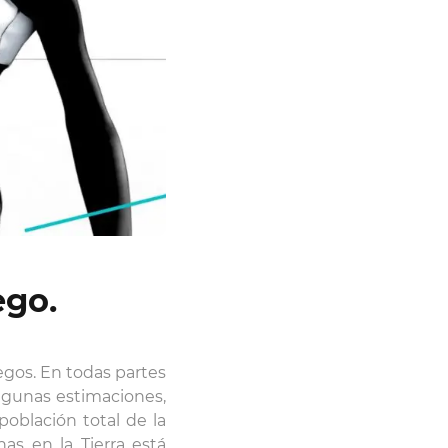
ego.
egos. En todas partes
lgunas estimaciones,
oblación total de la
nas en la Tierra está