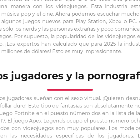
una manera con los videojuegos. Esta industria est
 música pop y el cine. Ahora podemos escuchar mucho e
 algunos juegos nuevos para Play Station, Xbox o PC. 
e sólo los nerds y las personas extrañas y poco comunica
uegos. Por supuesto, la popularidad de los videojuegos 
o. ¡Los expertos han calculado que para 2025 la indust
 millones de dólares! Esto es muy impresionante.
os jugadores y la pornograf
s jugadores sueñan con el sexo virtual. ¡Quieren desnu
 follar duro! Este tipo de fantasías son absolutamente n
juego Fortnite en el puesto número dos en la lista de 
17. El juego Apex Legends ocupó el puesto número ocho
nados con videojuegos son muy populares. Los model
facen las necesidades específicas de los jugadores