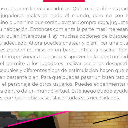
oso juego en línea para adultos. Quiero describir sus pa
 jugadores reales de todo el mundo, pero no con 
niño o una niña que será tu avatar. Compra ropa, juguetes
u habitación. Entonces comienza la parte más interesa
on quien interactuar. Hay muchas opciones de búsque
 adecuado. Ahora puedes chatear y planificar una cita, 
res pueden reunirse en un bar o junto a la piscina. Ti
enta impresionar a tu pareja y aprovecha la oportunida
reel permite a los jugadores realizar acciones desagra
exuales y diferentes tipos de estimulación hacen que el
en bastante bien. Para que puedas pasar un buen rato c
 el personaje de otros usuarios. Puedes experimentar
eja dentro de un mundo virtual. Este juego puede ayud
ías, combatir fobias y satisfacer todas sus necesidades.