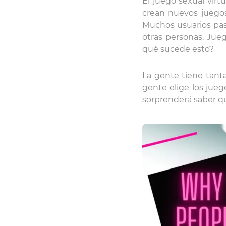
El juego sexual virt
crean nuevos juegos
Muchos usuarios pasa
otras personas. Jue
qué sucede esto?
La gente tiene tanta
gente elige los jueg
sorprenderá saber qu