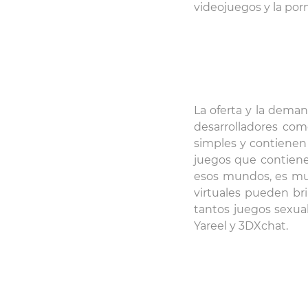
videojuegos y la por
La oferta y la dema
desarrolladores co
simples y contienen 
juegos que contien
esos mundos, es muy 
virtuales pueden bri
tantos juegos sexual
Yareel y 3DXchat.