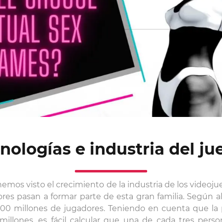
nologías e industria del ju
hemos visto el crecimiento de la industria de los videoju
res pasan a formar parte de esta gran familia. Según a
500 millones de jugadores. Teniendo en cuenta que la p
 millones, es fácil calcular que una de cada tres perso