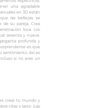
ámetros específicos.
tener una agradable
sexuales en 3D están
que las bellezas se
 de su pareja. Crea
netración loca. Los
al sesenta y nueve.
 garganta profunda y
 sorprendente es que
o sentimiento. Así es
Incluso si no eres un
es crear tu mundo y
bre citas y sexo. ¡Las