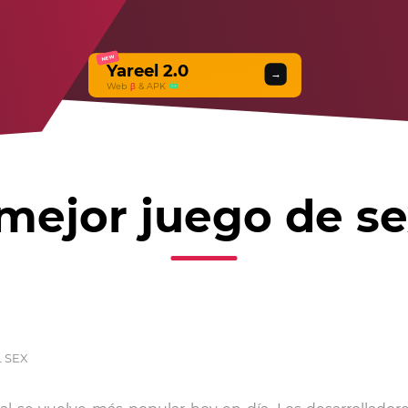
NEW
Yareel 2.0
→
Web
β
& APK
mejor juego de se
L SEX