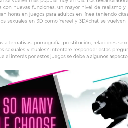
ual se vuelve más popular hoy en día. Los desarrollad
 con nuevas funciones, un mayor nivel de realismo y 
n horas en juegos para adultos en línea teniendo citas
gos sexuales en 3D como Yareel y 3DXchat se vuelven
s alternativas: pornografía, prostitución, relaciones sex
os sexuales virtuales? Intentaré responder estas pregunt
e el interés por estos juegos se debe a algunos aspectos