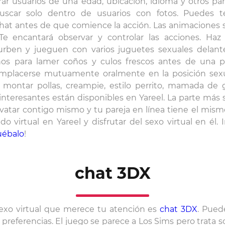
ar usuarios de una edad, ubicación, idioma y otros par
buscar solo dentro de usuarios con fotos. Puedes 
chat antes de que comience la acción. Las animaciones 
e encantará observar y controlar las acciones. Haz 
rben y jueguen con varios juguetes sexuales delante
nos para lamer coños y culos frescos antes de una pe
mplacerse mutuamente oralmente en la posición sexu
, montar pollas, creampie, estilo perrito, mamada de
interesantes están disponibles en Yareel. La parte más
vatar contigo mismo y tu pareja en línea tiene el mism
virtual en Yareel y disfrutar del sexo virtual en él. 
uébalo
!
chat 3DX
exo virtual que merece tu atención es
chat 3DX
. Pued
referencias. El juego se parece a Los Sims pero trata so