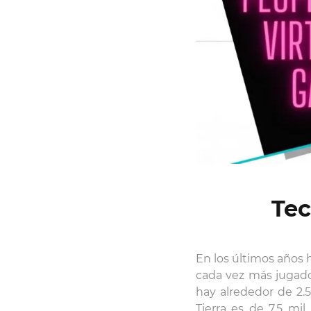
Tec
En los últimos años 
cada vez más jugado
hay alrededor de 2.
Tierra es de 7,5 mil