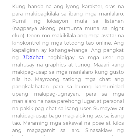
Kung handa na ang iyong karakter, oras na
para makipagkilala sa ibang mga manlalaro.
Pumili ng lokasyon mula sa listahan
(nagpasya akong pumunta muna sa night
club). Doon mo makikilala ang mga avatar na
kinokontrol ng mga totoong tao online. Ang
kapaligiran ay kahanga-hanga! Ang pangkat
ng
3DXchat
nagbibigay sa mga user ng
mahusay na graphics at tunog. Maaari kang
makipag-usap sa mga manlalaro kung gusto
nila ito. Mayroong tatlong mga chat: ang
pangkalahatan para sa buong komunidad
upang makipag-ugnayan, para sa mga
manlalaro na nasa parehong lugar, at personal
na pakikipag-chat sa isang user. Sumayaw at
makipag-usap bago mag-alok ng sex sa isang
tao. Maraming mga sekswal na pose at kilos
ang magagamit sa laro. Sinasaklaw ng