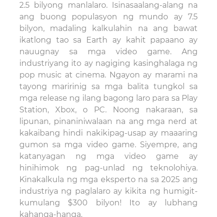
2.5 bilyong manlalaro. Isinasaalang-alang na
ang buong populasyon ng mundo ay 7.5
bilyon, madaling kalkulahin na ang bawat
ikatlong tao sa Earth ay kahit papaano ay
nauugnay sa mga video game. Ang
industriyang ito ay nagiging kasinghalaga ng
pop music at cinema. Ngayon ay marami na
tayong maririnig sa mga balita tungkol sa
mga release ng ilang bagong laro para sa Play
Station, Xbox, o PC. Noong nakaraan, sa
lipunan, pinaniniwalaan na ang mga nerd at
kakaibang hindi nakikipag-usap ay maaaring
gumon sa mga video game. Siyempre, ang
katanyagan ng mga video game ay
hinihimok ng pag-unlad ng teknolohiya.
Kinakalkula ng mga eksperto na sa 2025 ang
industriya ng paglalaro ay kikita ng humigit-
kumulang $300 bilyon! Ito ay lubhang
kahanga-hanga.