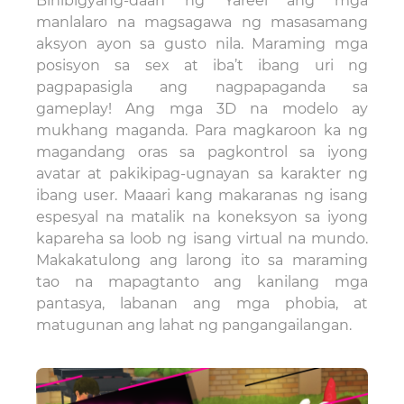
Binibigyang-daan ng Yareel ang mga
manlalaro na magsagawa ng masasamang
aksyon ayon sa gusto nila. Maraming mga
posisyon sa sex at iba’t ibang uri ng
pagpapasigla ang nagpapaganda sa
gameplay! Ang mga 3D na modelo ay
mukhang maganda. Para magkaroon ka ng
magandang oras sa pagkontrol sa iyong
avatar at pakikipag-ugnayan sa karakter ng
ibang user. Maaari kang makaranas ng isang
espesyal na matalik na koneksyon sa iyong
kapareha sa loob ng isang virtual na mundo.
Makakatulong ang larong ito sa maraming
tao na mapagtanto ang kanilang mga
pantasya, labanan ang mga phobia, at
matugunan ang lahat ng pangangailangan.