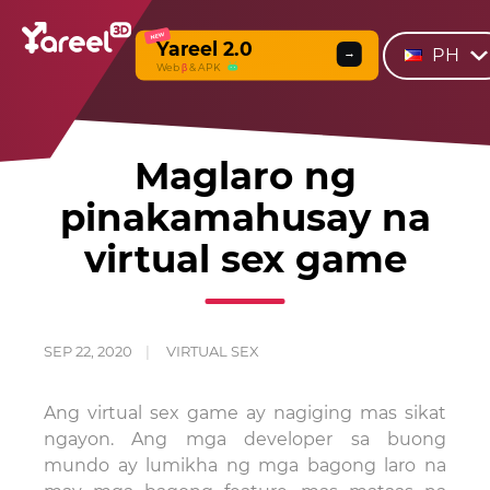
NEW
Yareel 2.0
PH
→
Web
β
& APK
Maglaro ng
pinakamahusay na
virtual sex game
SEP 22, 2020
VIRTUAL SEX
Ang virtual sex game ay nagiging mas sikat
ngayon. Ang mga developer sa buong
mundo ay lumikha ng mga bagong laro na