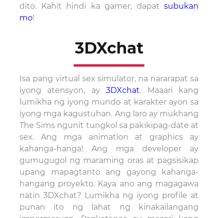
dito. Kahit hindi ka gamer, dapat
subukan
mo
!
3DXchat
Isa pang virtual sex simulator, na nararapat sa
iyong atensyon, ay
3DXchat
. Maaari kang
lumikha ng iyong mundo at karakter ayon sa
iyong mga kagustuhan. Ang laro ay mukhang
The Sims ngunit tungkol sa pakikipag-date at
sex. Ang mga animation at graphics ay
kahanga-hanga! Ang mga developer ay
gumugugol ng maraming oras at pagsisikap
upang mapagtanto ang gayong kahanga-
hangang proyekto. Kaya ano ang magagawa
natin 3DXchat? Lumikha ng iyong profile at
punan ito ng lahat ng kinakailangang