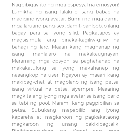
Nagbibigay ito ng mga espesyal na emosyon!
Lumikha ng isang lalaki o isang babae na
magiging iyong avatar. Bumili ng mga damit,
mga laruang pang-sex, damit-panloob, o ilang
bagay para sa iyong silid. Pagkatapos ay
magsisimula ang pinaka-kagiliw-giliw na
bahagi ng laro. Maaari kang maghanap ng
isang manlalaro na makakaugnayan.
Maraming mga opsyon sa paghahanap na
makakatulong sa iyong makahanap ng
naaangkop na user. Ngayon ay maaari kang
makipag-chat at magplano ng isang petsa,
isang virtual na petsa, siyempre. Maaaring
magkita ang iyong mga avatar sa isang bar o
sa tabi ng pool. Marami kang pagpipilian sa
petsa. Subukang mapabilib ang iyong
kapareha at magkaroon ng pagkakataong
magkaroon ng unang pakikipagtalik.