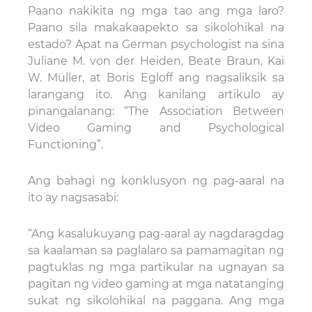
Paano nakikita ng mga tao ang mga laro?
Paano sila makakaapekto sa sikolohikal na
estado? Apat na German psychologist na sina
Juliane M. von der Heiden, Beate Braun, Kai
W. Müller, at Boris Egloff ang nagsaliksik sa
larangang ito. Ang kanilang artikulo ay
pinangalanang: “The Association Between
Video Gaming and Psychological
Functioning”.
Ang bahagi ng konklusyon ng pag-aaral na
ito ay nagsasabi:
“Ang kasalukuyang pag-aaral ay nagdaragdag
sa kaalaman sa paglalaro sa pamamagitan ng
pagtuklas ng mga partikular na ugnayan sa
pagitan ng video gaming at mga natatanging
sukat ng sikolohikal na paggana. Ang mga