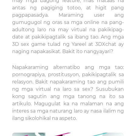
may mga bagong feature, mas mataas na
antas ng pagiging totoo, at higit pang
pagpapasadya. Maraming user ang
gumugugol ng oras sa mga online na pang-
adultong laro na may virtual na pakikipag-
date at pakikipagtalik sa ibang tao. Ang mga
3D sex game tulad ng Yareel at 3DXchat ay
naging napakasikat. Bakit ito nangyayari?
Napakaraming alternatibo ang mga tao:
pornograpiya, prostitusyon, pakikipagtalik sa
relasyon. Bakit napakaraming tao ang pumili
ng mga virtual na laro sa sex? Susubukan
kong sagutin ang mga tanong na ito sa
artikulo. Magugulat ka na malaman na ang
interes sa mga naturang laro ay nasa ilalim ng
ilang sikolohikal na aspeto.