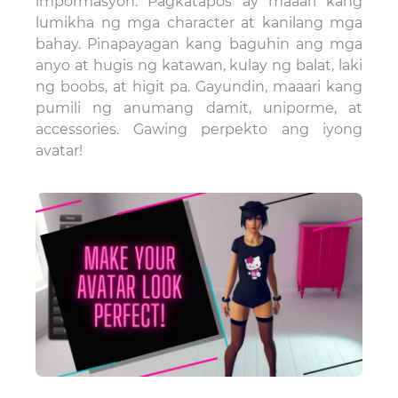
impormasyon. Pagkatapos ay maaari kang
lumikha ng mga character at kanilang mga
bahay. Pinapayagan kang baguhin ang mga
anyo at hugis ng katawan, kulay ng balat, laki
ng boobs, at higit pa. Gayundin, maaari kang
pumili ng anumang damit, uniporme, at
accessories. Gawing perpekto ang iyong
avatar!