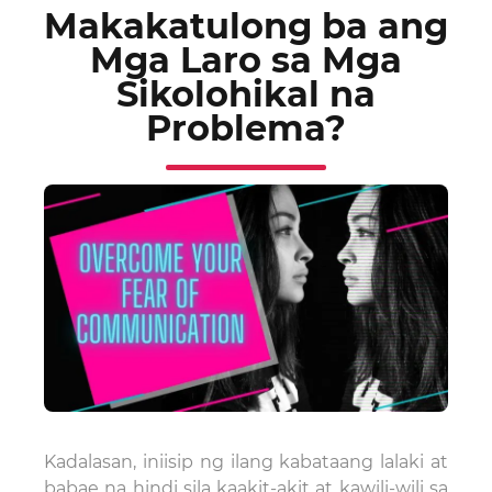
Makakatulong ba ang
Mga Laro sa Mga
Sikolohikal na
Problema?
Kadalasan, iniisip ng ilang kabataang lalaki at
babae na hindi sila kaakit-akit at kawili-wili sa