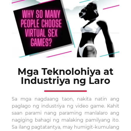
Mga Teknolohiya at
Industriya ng Laro
Sa mga nagdaang taon, nakita natin ang
paglago ng industriya ng video game. Kahit
saan parami nang paraming manlalaro ang
nagiging bahagi ng malaking pamilyang ito.
Sa ilang pagtatantya, may humigit-kumulang