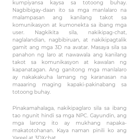
kumpiyansa kaysa sa totoong buhay.
Nagbibigay-daan ito sa mga manlalaro na
malampasan ang kanilang takot sa
komunikasyon at kumonekta sa ibang mga
user. Nagkikita sila, nakikipag-chat,
naglalandian, nagbibiruan, at nakikipagtalik
gamit ang mga 3D na avatar. Masaya sila sa
panahon ng laro at nawawala ang kanilang
takot sa komunikasyon at kawalan ng
kapanatagan. Ang ganitong mga manlalaro
ay nakakakuha lamang ng karanasan na
maaaring maging kapaki-pakinabang sa
totoong buhay.
Pinakamahalaga, nakikipaglaro sila sa ibang
tao ngunit hindi sa mga NPC. Gayundin, ang
mga larong ito ay mukhang napaka-
makatotohanan. Kaya naman pinili ko ang
Yareel at 3DXchat.