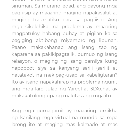
sinuman. Sa murang edad, ang gayong mga
pag-iisip ay maaaring maging napakasakit at
maging traumatiko para sa pag-iisip. Ang
mga sikolohikal na problema ay maaaring
magpatuloy habang buhay at pigilan ka sa
pagiging aktibong miyembro ng lipunan.
Paano makakahanap ang isang tao ng
kapareha sa pakikipagtalik, bumuo ng isang
relasyon, o maging ng isang pamilya kung
napopoot siya sa kanyang sarili (sarili) at
natatakot na makipag-usap sa kabaligtaran?
Ito ay isang napakahirap na problema ngunit
ang mga laro tulad ng Yareel at 3DXchat ay
makakatulong upang malutas ang mga ito.
Ang mga gumagamit ay maaaring lumikha
ng kanilang mga virtual na mundo sa mga
larong ito at maging mas kalmado at mas