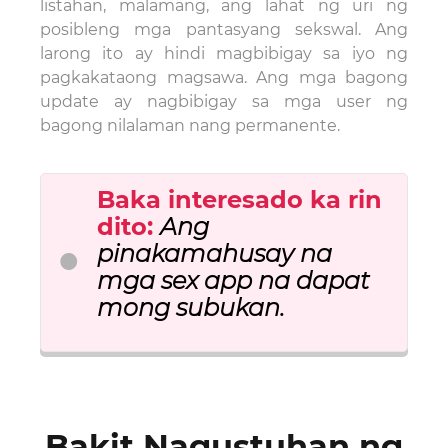
listahan, malamang, ang lahat ng uri ng
posibleng mga pantasyang sekswal. Ang
larong ito ay hindi magbibigay sa iyo ng
pagkakataong magsawa. Ang mga bagong
update ay nagbibigay sa mga user ng
bagong nilalaman nang permanente.
Baka interesado ka rin
dito
:
Ang
pinakamahusay na
mga sex app na dapat
mong subukan.
Bakit Nagustuhan ng