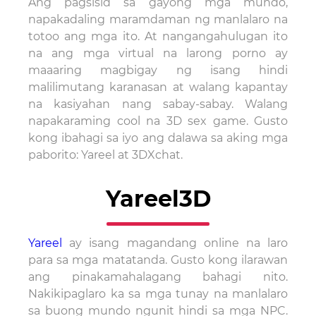
Ang pagsisid sa gayong mga mundo,
napakadaling maramdaman ng manlalaro na
totoo ang mga ito. At nangangahulugan ito
na ang mga virtual na larong porno ay
maaaring magbigay ng isang hindi
malilimutang karanasan at walang kapantay
na kasiyahan nang sabay-sabay. Walang
napakaraming cool na 3D sex game. Gusto
kong ibahagi sa iyo ang dalawa sa aking mga
paborito: Yareel at 3DXchat.
Yareel3D
Yareel
ay isang magandang online na laro
para sa mga matatanda. Gusto kong ilarawan
ang pinakamahalagang bahagi nito.
Nakikipaglaro ka sa mga tunay na manlalaro
sa buong mundo ngunit hindi sa mga NPC.