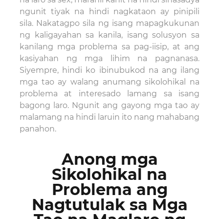
ngunit tiyak na hindi nagkataon ay pinipili
sila. Nakatagpo sila ng isang mapagkukunan
ng kaligayahan sa kanila, isang solusyon sa
kanilang mga problema sa pag-iisip, at ang
kasiyahan ng mga lihim na pagnanasa.
Siyempre, hindi ko ibinubukod na ang ilang
mga tao ay walang anumang sikolohikal na
problema at interesado lamang sa isang
bagong laro. Ngunit ang gayong mga tao ay
malamang na hindi laruin ito nang mahabang
panahon.
Anong mga
Sikolohikal na
Problema ang
Nagtutulak sa Mga