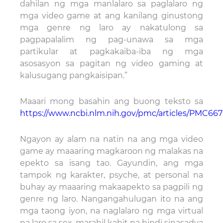
dahilan ng mga manlalaro sa paglalaro ng
mga video game at ang kanilang ginustong
mga genre ng laro ay nakatulong sa
pagpapalalim ng pag-unawa sa mga
partikular at pagkakaiba-iba ng mga
asosasyon sa pagitan ng video gaming at
kalusugang pangkaisipan.”
Maaari mong basahin ang buong teksto sa
https://www.ncbi.nlm.nih.gov/pmc/articles/PMC667
Ngayon ay alam na natin na ang mga video
game ay maaaring magkaroon ng malakas na
epekto sa isang tao. Gayundin, ang mga
tampok ng karakter, psyche, at personal na
buhay ay maaaring makaapekto sa pagpili ng
genre ng laro. Nangangahulugan ito na ang
mga taong iyon, na naglalaro ng mga virtual
na laro sa sex, marahil kahit na hindi sinasadya