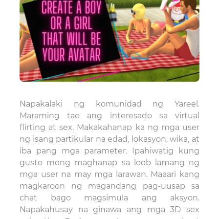
Napakalaki ng komunidad ng Yareel.
Maraming tao ang interesado sa virtual
flirting at sex. Makakahanap ka ng mga user
ng isang partikular na edad, lokasyon, wika, at
iba pang mga parameter. Ipahiwatig kung
gusto mong maghanap sa loob lamang ng
mga user na may mga larawan. Maaari kang
magkaroon ng magandang pag-uusap sa
chat bago magsimula ang aksyon.
Napakahusay na ginawa ang mga 3D sex