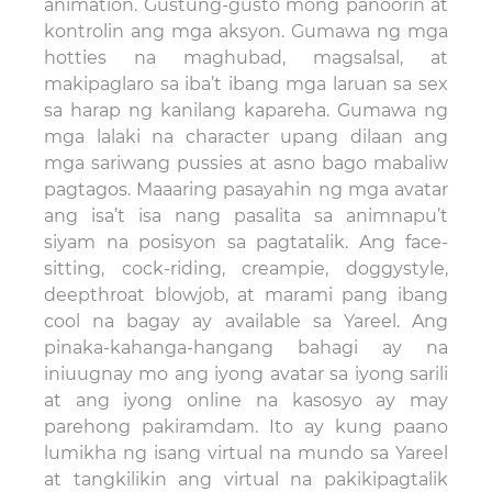
animation. Gustung-gusto mong panoorin at
kontrolin ang mga aksyon. Gumawa ng mga
hotties na maghubad, magsalsal, at
makipaglaro sa iba’t ibang mga laruan sa sex
sa harap ng kanilang kapareha. Gumawa ng
mga lalaki na character upang dilaan ang
mga sariwang pussies at asno bago mabaliw
pagtagos. Maaaring pasayahin ng mga avatar
ang isa’t isa nang pasalita sa animnapu’t
siyam na posisyon sa pagtatalik. Ang face-
sitting, cock-riding, creampie, doggystyle,
deepthroat blowjob, at marami pang ibang
cool na bagay ay available sa Yareel. Ang
pinaka-kahanga-hangang bahagi ay na
iniuugnay mo ang iyong avatar sa iyong sarili
at ang iyong online na kasosyo ay may
parehong pakiramdam. Ito ay kung paano
lumikha ng isang virtual na mundo sa Yareel
at tangkilikin ang virtual na pakikipagtalik