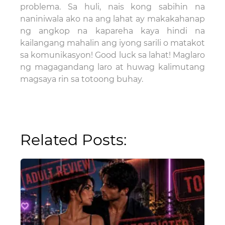
problema. Sa huli, nais kong sabihin na
naniniwala ako na ang lahat ay makakahanap
ng angkop na kapareha kaya hindi na
kailangang mahalin ang iyong sarili o matakot
sa komunikasyon! Good luck sa lahat! Maglaro
ng magagandang laro at huwag kalimutang
magsaya rin sa totoong buhay.
Related Posts: