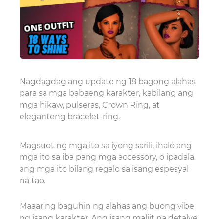
Nagdagdag ang update ng 18 bagong alahas
para sa mga babaeng karakter, kabilang ang
mga hikaw, pulseras, Crown Ring, at
eleganteng bracelet-ring.
Magsuot ng mga ito sa iyong sarili, ihalo ang
mga ito sa iba pang mga accessory, o ipadala
ang mga ito bilang regalo sa isang espesyal
na tao.
Maaaring baguhin ng alahas ang buong vibe
ng isang karakter. Ang isang maliit na detalye