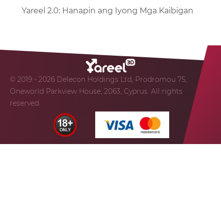
Yareel 2.0: Hanapin ang Iyong Mga Kaibigan
© 2019 - 2026 Delecon Holdings Ltd, Prodromou 75,
Oneworld Parkview House, 2063, Cyprus. All rights
reserved.