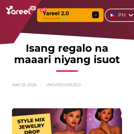
NEW
Yareel 2.0
PH
→
Web
β
& APK
Isang regalo na
maaari niyang isuot
MAY 25, 2026
UNCATEGORIZED