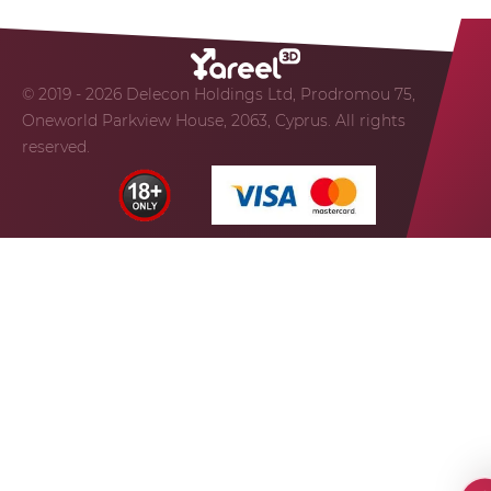
© 2019 - 2026 Delecon Holdings Ltd, Prodromou 75,
Oneworld Parkview House, 2063, Cyprus. All rights
reserved.