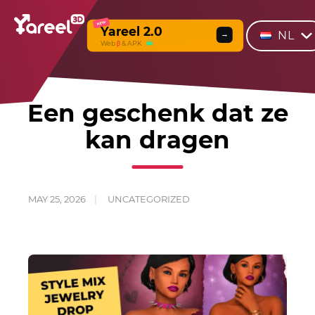
NEW
Yareel 2.0
NL
→
Web
β
& APK
Een geschenk dat ze
kan dragen
MAY 25, 2026
UNCATEGORIZED