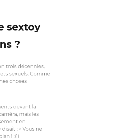
e sextoy
ans ?
en trois décennies,
ouets sexuels. Comme
aines choses
ents devant la
caméra, mais les
eusement en
isait : « Vous ne
an ! :)))