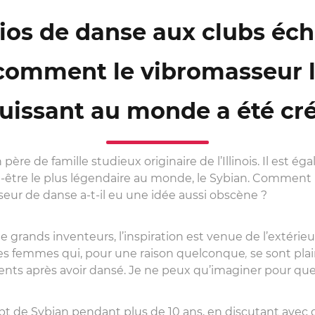
ios de danse aux clubs éch
 comment le vibromasseur l
uissant au monde a été cr
ère de famille studieux originaire de l’Illinois. Il est é
t-être le plus légendaire au monde, le Sybian. Commen
sseur de danse a-t-il eu une idée aussi obscène ?
ands inventeurs, l’inspiration est venue de l’extérieu
s femmes qui, pour une raison quelconque
,
se sont plai
ts après avoir dansé. Je ne peux qu’imaginer pour quel
cept de Sybian pendant plus de 10 ans, en discutant avec