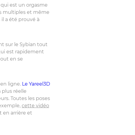
, qui est un orgasme
es multiples et même
il a été prouvé à
t sur le Sybian tout
 qui est rapidement
tout en se
 en ligne.
Le Yareel3D
 plus réelle
urs. Toutes les poses
r exemple,
cette vidéo
 en arrière et