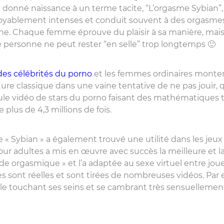
 donné naissance à un terme tacite, “L’orgasme Sybian”
royablement intenses et conduit souvent à des orgasm
nine. Chaque femme éprouve du plaisir à sa manière, mais 
 personne ne peut rester “en selle” trop longtemps 🙂
des célébrités du porno
et les femmes ordinaires monten
rature classique dans une vaine tentative de ne pas jouir,
ule vidéo de stars du porno faisant des mathématiques 
plus de 4,3 millions de fois.
e « Sybian » a également trouvé une utilité dans les jeux
ur adultes a mis en œuvre avec succès la meilleure et la
de orgasmique » et l’a adaptée au sexe virtuel entre joue
les sont réelles et sont tirées de nombreuses vidéos. Pa
le touchant ses seins et se cambrant très sensuellement