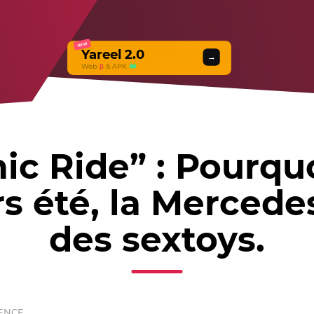
NEW
Yareel 2.0
→
Web
β
& APK
c Ride” : Pourquo
urs été, la Merced
des sextoys.
IENCE