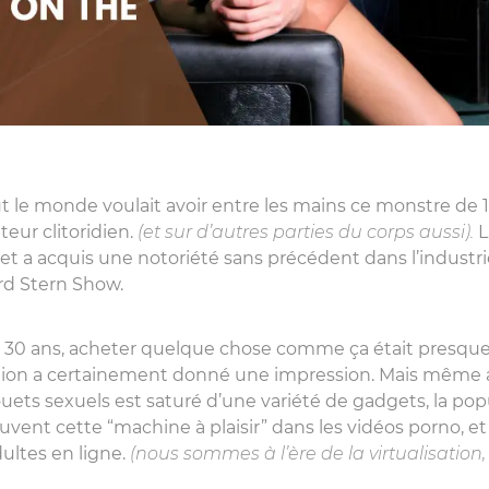
t le monde voulait avoir entre les mains ce monstre de 1
eur clitoridien.
(et sur d’autres parties du corps aussi).
L
s et a acquis une notoriété sans précédent dans l’industr
d Stern Show.
y a 30 ans, acheter quelque chose comme ça était presque
tion a certainement donné une impression. Mais même au
uets sexuels est saturé d’une variété de gadgets, la pop
souvent cette “machine à plaisir” dans les vidéos porno, e
dultes en ligne.
(nous sommes à l’ère de la virtualisation,