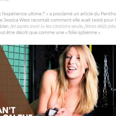
l’expérience ultime !” » a proclamé un article du Penth
ine Jessica West racontait comment elle avait testé pour 
bian.
(et après avoir lu les citations seule, j’étais déjà jalo
peut être décrit que comme une « folie sybienne ».