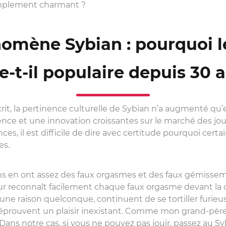
implement charmant ?
omène Sybian : pourquoi l
e-t-il populaire depuis 30 
crit, la pertinence culturelle de Sybian n’a augmenté qu’
nce et une innovation croissantes sur le marché des j
ces, il est difficile de dire avec certitude pourquoi cert
es.
ns en ont assez des faux orgasmes et des faux gémissem
ur reconnaît facilement chaque faux orgasme devant la 
 une raison quelconque, continuent de se tortiller furi
éprouvent un plaisir inexistant. Comme mon grand-père d
Dans notre cas, si vous ne pouvez pas jouir, passez au Sybi