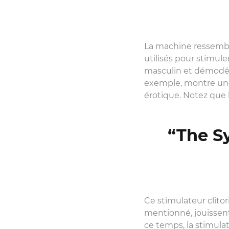
La machine ressemble
utilisés pour stimule
masculin et démodé a
exemple, montre une 
érotique. Notez que 
“The S
Ce stimulateur clito
mentionné, jouissent
ce temps, la stimula