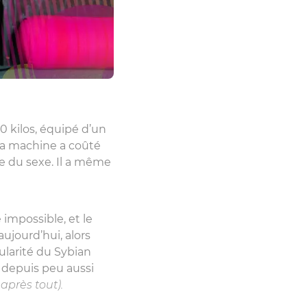
0 kilos, équipé d’un
a machine a coûté
ie du sexe. Il a même
 impossible, et le
jourd’hui, alors
ularité du Sybian
t depuis peu aussi
 après tout).