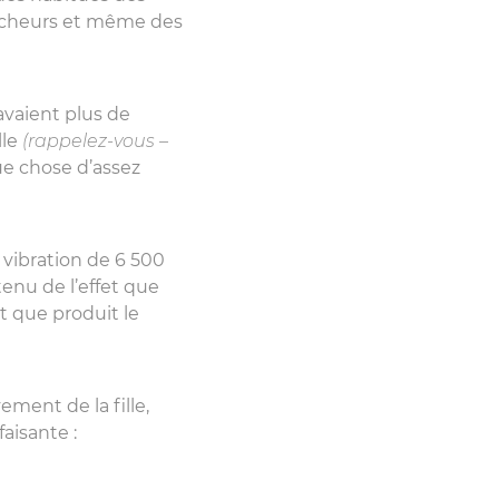
hercheurs et même des
vaient plus de
lle
(rappelez-vous –
que chose d’assez
vibration de 6 500
tenu de l’effet que
et que produit le
ment de la fille,
aisante :