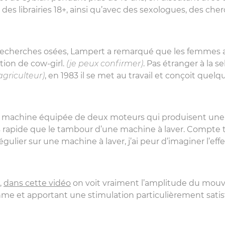
 des librairies 18+, ainsi qu’avec des sexologues, des c
 recherches osées, Lampert a remarqué que les femmes a
sition de cow-girl.
(je peux confirmer)
. Pas étranger à la se
agriculteur)
, en 1983 il se met au travail et conçoit quel
ne machine équipée de deux moteurs qui produisent une 
lus rapide que le tambour d’une machine à laver. Compte 
gulier sur une machine à laver, j’ai peur d’imaginer l’eff
,
dans cette vidéo
on voit vraiment l’amplitude du mouve
me et apportant une stimulation particulièrement satisf