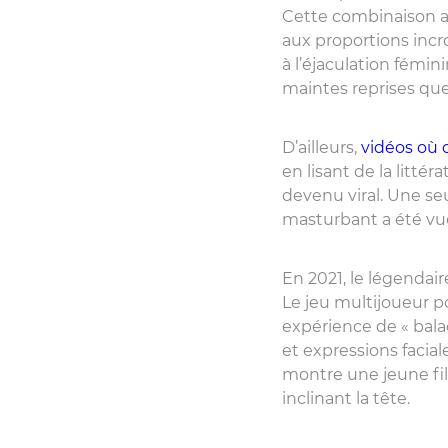
Cette combinaison a
aux proportions inc
à l’éjaculation fémi
maintes reprises que
D’ailleurs,
vidéos où 
en lisant de la litté
devenu viral. Une se
masturbant a été vue 
En 2021, le légendair
Le jeu multijoueur po
expérience de « bala
et expressions facia
montre une jeune fil
inclinant la tête.