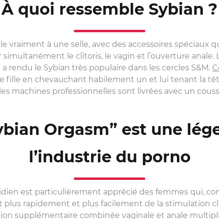
À quoi ressemble Sybian ?
 vraiment à une selle, avec des accessoires spéciaux q
r simultanément le clitoris, le vagin et l’ouverture anale.
 rendu le Sybian très populaire dans les cercles S&M.
C
fille en chevauchant habilement un et lui tenant la tê
les machines professionnelles sont livrées avec un couss
ybian Orgasm” est une lég
l’industrie du porno
ridien est particulièrement apprécié des femmes qui, com
 plus rapidement et plus facilement de la stimulation c
tion supplémentaire combinée vaginale et anale multipli