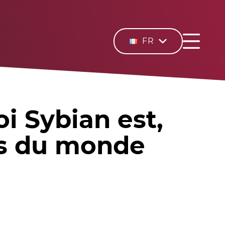
FR
i Sybian est,
es du monde