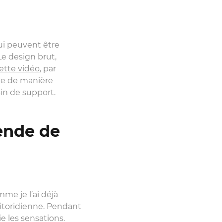
ui peuvent être
 Le design brut,
ette vidéo
, par
te de manière
in de support.
ende de
me je l’ai déjà
litoridienne. Pendant
e les sensations.