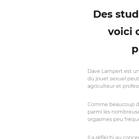
Des stud
voici
p
Dave Lampert est un p
du jouet sexuel peu
agriculteur et profe
Comme beaucoup de gr
parmi les nombreuse
orgasmes peu fréquen
Il a réfléchi au con