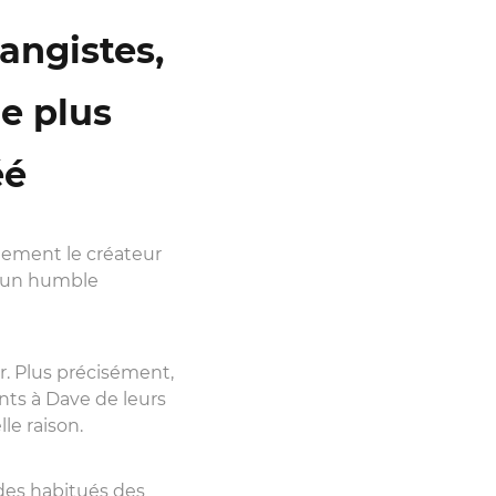
angistes,
e plus
éé
galement le créateur
t un humble
r. Plus précisément,
nts à Dave de leurs
le raison.
 des habitués des