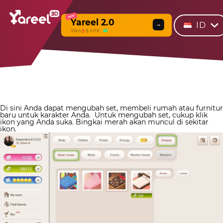
NEW
Yareel 2.0
ID
→
Web
β
& APK
Di sini Anda dapat mengubah set, membeli rumah atau furnitur
baru untuk karakter Anda.
Untuk mengubah set, cukup klik
ikon yang Anda suka. Bingkai merah akan muncul di sekitar
ikon.