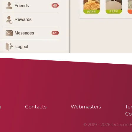
g
Contacts
Webmasters
Te
Co
© 2019 - 2026 Delecon H