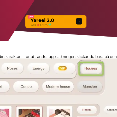
NEW
Yareel 2.0
→
Web
β
& APK
din karaktär.
För att ändra uppsättningen klickar du bara på den 