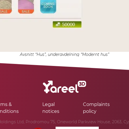
Avsnitt “Hus”, underavdelning “Modernt hus”
rms &
Legal
Complaints
nditions
notices
policy
oldings Ltd, Prodromou 75, Oneworld Parkview House, 2063, Cypr