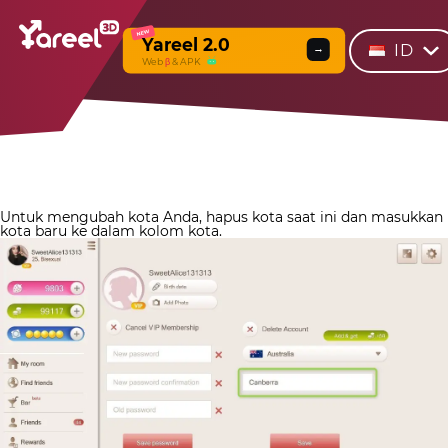
NEW
Yareel 2.0
ID
→
Web
β
& APK
Untuk mengubah kota Anda, hapus kota saat ini dan masukkan
kota baru ke dalam kolom kota.