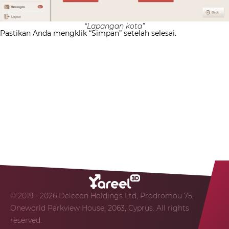
“Lapangan kota”
Pastikan Anda mengklik “Simpan” setelah selesai.
© 2019 - 2026 Delecon Holdings Ltd, Prodromou 75,
Oneworld Parkview House, 2063, Cyprus. All rights
reserved.