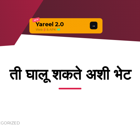
NEW
Yareel 2.0
→
Web
β
& APK
ती घालू शकते अशी भेट
EGORIZED