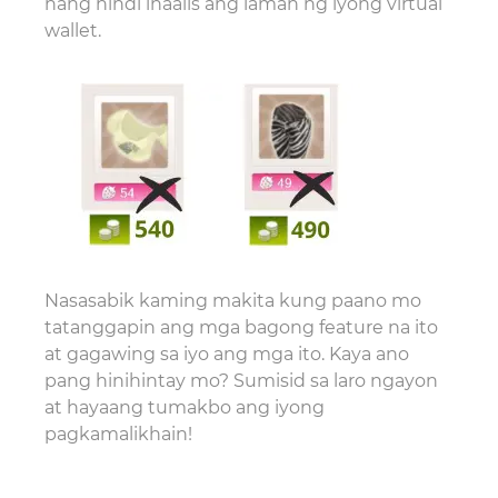
nang hindi inaalis ang laman ng iyong virtual
wallet.
Nasasabik kaming makita kung paano mo
tatanggapin ang mga bagong feature na ito
at gagawing sa iyo ang mga ito. Kaya ano
pang hinihintay mo? Sumisid sa laro ngayon
at hayaang tumakbo ang iyong
pagkamalikhain!