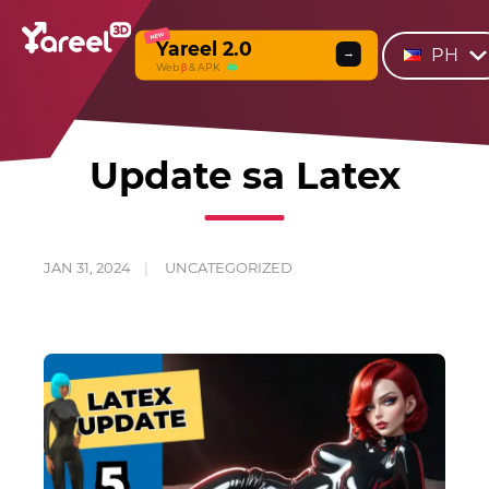
NEW
Yareel 2.0
PH
→
Web
β
& APK
Update sa Latex
JAN 31, 2024
UNCATEGORIZED