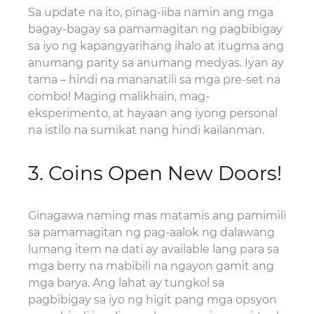
Sa update na ito, pinag-iiba namin ang mga
bagay-bagay sa pamamagitan ng pagbibigay
sa iyo ng kapangyarihang ihalo at itugma ang
anumang panty sa anumang medyas. Iyan ay
tama – hindi na mananatili sa mga pre-set na
combo! Maging malikhain, mag-
eksperimento, at hayaan ang iyong personal
na istilo na sumikat nang hindi kailanman.
3. Coins Open New Doors!
Ginagawa naming mas matamis ang pamimili
sa pamamagitan ng pag-aalok ng dalawang
lumang item na dati ay available lang para sa
mga berry na mabibili na ngayon gamit ang
mga barya. Ang lahat ay tungkol sa
pagbibigay sa iyo ng higit pang mga opsyon