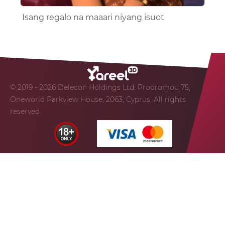
Isang regalo na maaari niyang isuot
© 2019 - 2026 Delecon Holdings Ltd, Prodromou 75,
Oneworld Parkview House, 2063, Cyprus. All rights
reserved.