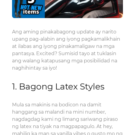
Ang aming pinakabagong update ay narito
upang pag-alabin ang iyong pagkamalikhain
at ilabas ang iyong pinakamaligaw na mga
pantasya. Excited? Sumisid tayo at tuklasin
ang walang katapusang mga posibilidad na
naghihintay sa iyo!
1. Bagong Latex Styles
Mula sa makinis na bodicon na damit
hanggang sa malandi na mini number,
nagdagdag kami ng limang sariwang piraso
ng latex na tiyak na magpapagulo. At hey,
mahilig ka man sa vanilla vibes o gusto mo ng