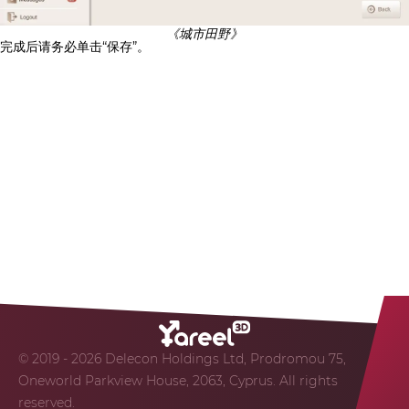
《城市田野》
完成后请务必单击“保存”。
© 2019 - 2026 Delecon Holdings Ltd, Prodromou 75,
Oneworld Parkview House, 2063, Cyprus. All rights
reserved.