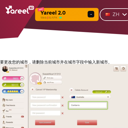
NEW
Yareel 2.0
ZH
→
Web
β
& APK
要更改您的城市，请删除当前城市并在城市字段中输入新城市。